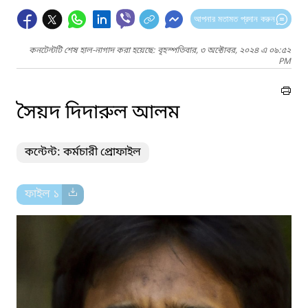
আপনার মতামত প্রদান করুন
কনটেন্টটি শেষ হাল-নাগাদ করা হয়েছে: বৃহস্পতিবার, ৩ অক্টোবর, ২০২৪ এ ০৯:৫২
PM
সৈয়দ দিদারুল আলম
কন্টেন্ট: কর্মচারী প্রোফাইল
ফাইল ১