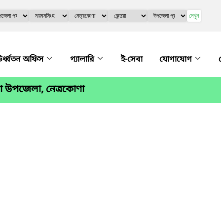
দেখুন
র্ধ্বতন অফিস
গ্যালারি
ই-সেবা
যোগাযোগ
া উপজেলা, নেত্রকোণা