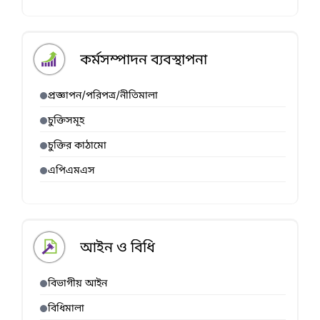
কর্মসম্পাদন ব্যবস্থাপনা
প্রজ্ঞাপন/পরিপত্র/নীতিমালা
চুক্তিসমূহ
চুক্তির কাঠামো
এপিএমএস
আইন ও বিধি
বিভাগীয় আইন
বিধিমালা