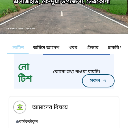
এলজিইডি, কেন্দুয়া উপজেলা, নেত্রকোণা
নোটিশ
অফিস আদেশ
খবর
টেন্ডার
চাকরি কর্ন
নো
কোনো তথ্য পাওয়া যায়নি।
টিশ
সকল
আমাদের বিষয়ে
কর্মকর্তাবৃন্দ